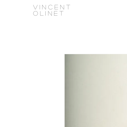
Vincent
olinet