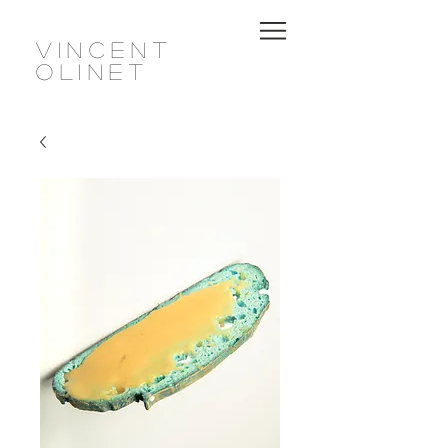
Vincent
olinet