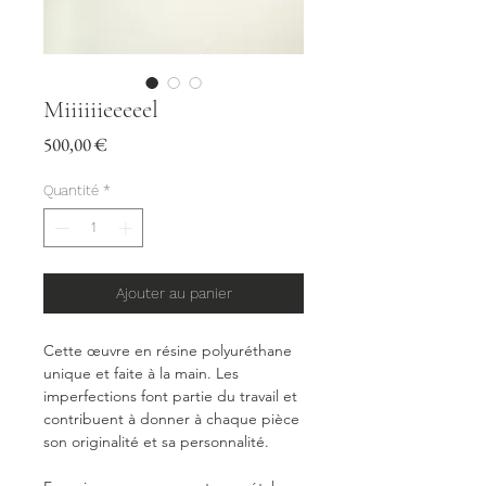
Miiiiiieeeeel
Prix
500,00 €
Quantité
*
Ajouter au panier
Cette œuvre en résine polyuréthane
unique et faite à la main. Les
imperfections font partie du travail et
contribuent à donner à chaque pièce
son originalité et sa personnalité.