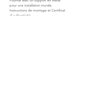
Fournie avec un support en métal
pour une installation murale,
Instructions de montage et Certificat
d'authenticité.
Signée.
Approx. 26 x 10,5 x 2 cm
Taille
26 x 10,5 x 2 cm
Conditions générales de vente
© Vincent Olinet 2024