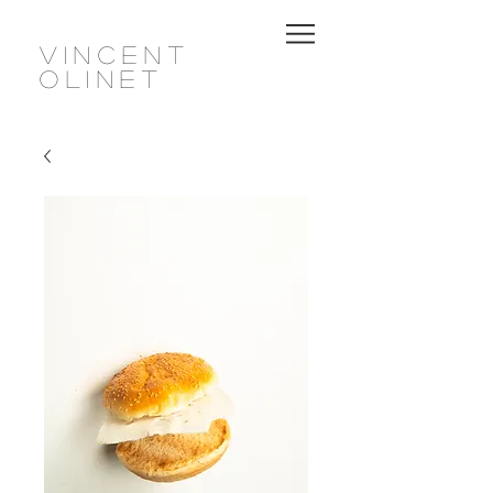
Vincent
olinet