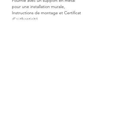
Fournie avec un support en métal
pour une installation murale,
Instructions de montage et Certificat
d'authenticité.
Signée.
Approx. 13 x 13 x 5 cm
Taille
13 x 13 x 5 cm
Conditions générales de vente
© Vincent Olinet 2024